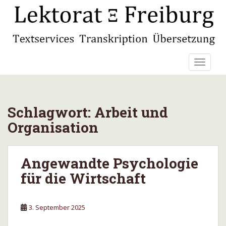
S
k
i
p
t
TOGGLE
o
m
a
i
Schlagwort:
Arbeit und
n
c
Organisation
o
n
t
Angewandte Psychologie
e
für die Wirtschaft
n
t
3. September 2025