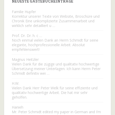
NEUESTE GÄSTEBUCHEINTRÄGE
Familie Hupfer
Korrektur unserer Texte von Website, Broschüre und
Chronik Eine unkomplizierte Zusammenarbeit und
wirklich sehr detailliert u …
Prof. Dr. Dr. h. c …
Noch einmal vielen Dank an Herrn Schmidt für seine
elegante, hochprofessionelle Arbeit. Absolut
empfehlenswert!
Magnus Heitzler
Vielen Dank für die zügige und qualitativ hochwertige
Übersetzung meiner Unterlagen. Ich kann Herrn Peter
Schmidt definitiv wei …
H.W.
Vielen Dank Herr Peter Welk für seine effiziente und
qualitativ hochwertige Arbeit. Die hat mir sehr
geholfen.
Hanieh
Mr. Peter Schmidt edited my paper in German and I’m