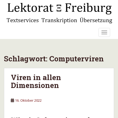
S
k
i
p
t
TOGGLE
o
m
a
i
Schlagwort:
Computerviren
n
c
o
Viren in allen
n
t
Dimensionen
e
n
t
16. Oktober 2022