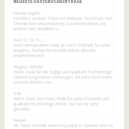
NEUESTE GÄSTEBUCHEINTRÄGE
Familie Hupfer
Korrektur unserer Texte von Website, Broschüre und
Chronik Eine unkomplizierte Zusammenarbeit und
wirklich sehr detailliert u …
Prof. Dr. Dr. h. c …
Noch einmal vielen Dank an Herrn Schmidt für seine
elegante, hochprofessionelle Arbeit. Absolut
empfehlenswert!
Magnus Heitzler
Vielen Dank für die zügige und qualitativ hochwertige
Übersetzung meiner Unterlagen. Ich kann Herrn Peter
Schmidt definitiv wei …
H.W.
Vielen Dank Herr Peter Welk für seine effiziente und
qualitativ hochwertige Arbeit. Die hat mir sehr
geholfen.
Hanieh
Mr. Peter Schmidt edited my paper in German and I’m