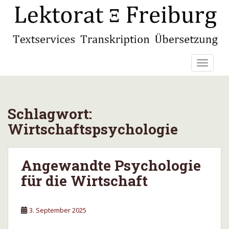
S
k
i
p
t
TOGGLE
o
m
a
i
Schlagwort:
n
c
Wirtschaftspsychologie
o
n
t
Angewandte Psychologie
e
für die Wirtschaft
n
t
3. September 2025