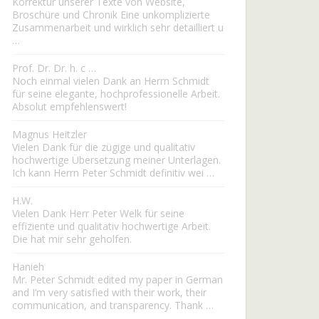
Korrektur unserer Texte von Website,
Broschüre und Chronik Eine unkomplizierte
Zusammenarbeit und wirklich sehr detailliert u
…
Prof. Dr. Dr. h. c …
Noch einmal vielen Dank an Herrn Schmidt
für seine elegante, hochprofessionelle Arbeit.
Absolut empfehlenswert!
Magnus Heitzler
Vielen Dank für die zügige und qualitativ
hochwertige Übersetzung meiner Unterlagen.
Ich kann Herrn Peter Schmidt definitiv wei …
H.W.
Vielen Dank Herr Peter Welk für seine
effiziente und qualitativ hochwertige Arbeit.
Die hat mir sehr geholfen.
Hanieh
Mr. Peter Schmidt edited my paper in German
and I’m very satisfied with their work, their
communication, and transparency. Thank …