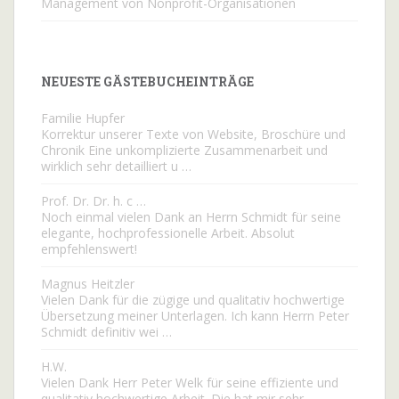
Management von Nonprofit-Organisationen
NEUESTE GÄSTEBUCHEINTRÄGE
Familie Hupfer
Korrektur unserer Texte von Website, Broschüre und
Chronik Eine unkomplizierte Zusammenarbeit und
wirklich sehr detailliert u …
Prof. Dr. Dr. h. c …
Noch einmal vielen Dank an Herrn Schmidt für seine
elegante, hochprofessionelle Arbeit. Absolut
empfehlenswert!
Magnus Heitzler
Vielen Dank für die zügige und qualitativ hochwertige
Übersetzung meiner Unterlagen. Ich kann Herrn Peter
Schmidt definitiv wei …
H.W.
Vielen Dank Herr Peter Welk für seine effiziente und
qualitativ hochwertige Arbeit. Die hat mir sehr