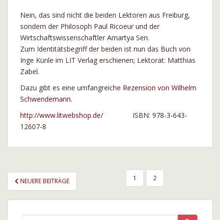
Nein, das sind nicht die beiden Lektoren aus Freiburg,
sondern der Philosoph Paul Ricoeur und der
Wirtschaftswissenschaftler Amartya Sen.
Zum Identitätsbegriff der beiden ist nun das Buch von
Inge Künle im LIT Verlag erschienen; Lektorat: Matthias
Zabel.
Dazu gibt es eine umfangreiche
Rezension von Wilhelm
Schwendemann
.
http://www.litwebshop.de/
ISBN: 978-3-643-
12607-8
SEITENNUMMERIERUNG
1
2
NEUERE BEITRÄGE
DER
BEITRÄGE
Suche