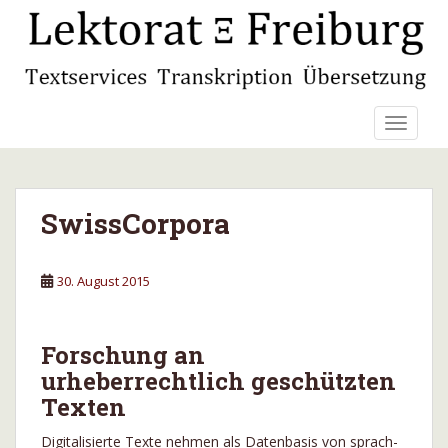
S
k
i
p
t
TOGGLE
o
m
a
Projekte
i
SwissCorpora
n
c
o
30. August 2015
n
t
e
Forschung an
n
urheberrechtlich geschützten
t
Texten
Digitalisierte Texte nehmen als Datenbasis von sprach-